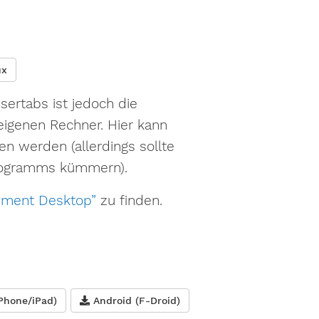
ux
ertabs ist jedoch die
igenen Rechner. Hier kann
n werden (allerdings sollte
Programms kümmern).
ement Desktop”
zu finden.
Phone/iPad)
Android (F-Droid)